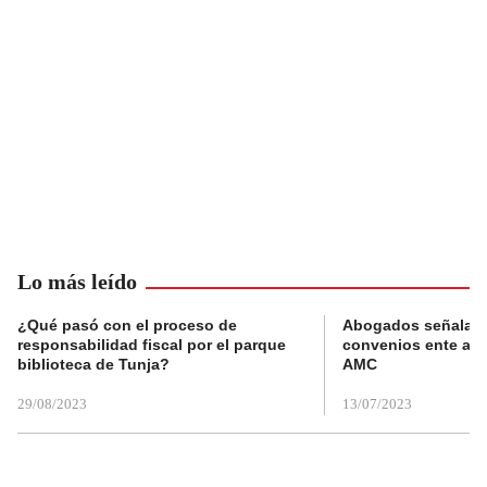
Lo más leído
¿Qué pasó con el proceso de
Abogados señalan 
responsabilidad fiscal por el parque
convenios ente alc
biblioteca de Tunja?
AMC
29/08/2023
13/07/2023