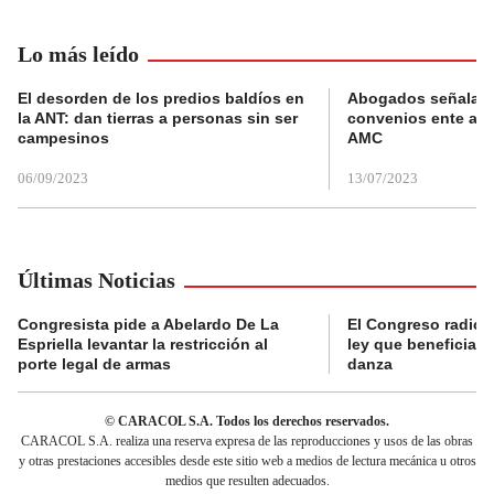
Lo más leído
El desorden de los predios baldíos en
Abogados señalan 
la ANT: dan tierras a personas sin ser
convenios ente alc
campesinos
AMC
06/09/2023
13/07/2023
Últimas Noticias
Congresista pide a Abelardo De La
El Congreso radicó
Espriella levantar la restricción al
ley que beneficia al
porte legal de armas
danza
© CARACOL S.A. Todos los derechos reservados.
CARACOL S.A. realiza una reserva expresa de las reproducciones y usos de las obras
y otras prestaciones accesibles desde este sitio web a medios de lectura mecánica u otros
medios que resulten adecuados.