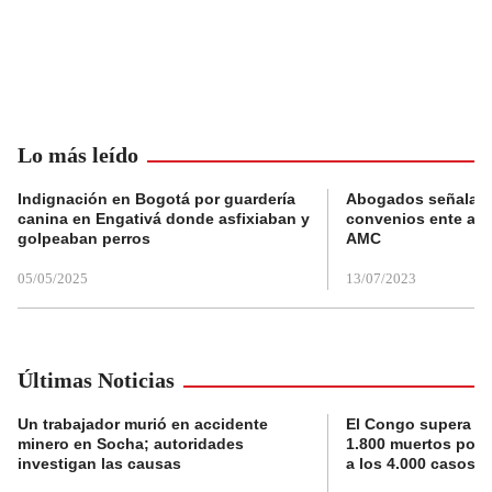
Lo más leído
Indignación en Bogotá por guardería
Abogados señalan 
canina en Engativá donde asfixiaban y
convenios ente alc
golpeaban perros
AMC
05/05/2025
13/07/2023
Últimas Noticias
Un trabajador murió en accidente
El Congo supera la 
minero en Socha; autoridades
1.800 muertos por 
investigan las causas
a los 4.000 casos