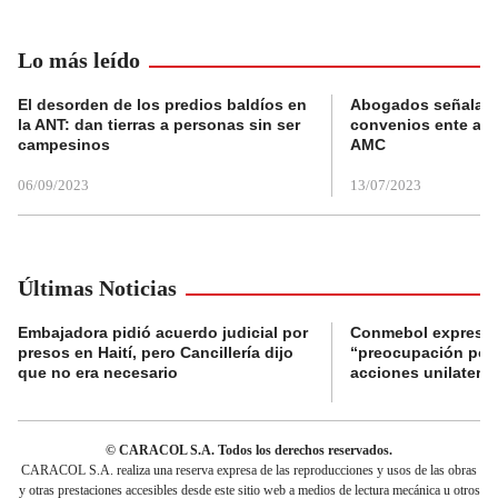
Lo más leído
El desorden de los predios baldíos en
Abogados señalan 
la ANT: dan tierras a personas sin ser
convenios ente alc
campesinos
AMC
06/09/2023
13/07/2023
Últimas Noticias
Embajadora pidió acuerdo judicial por
Conmebol expresó
presos en Haití, pero Cancillería dijo
“preocupación por 
que no era necesario
acciones unilateral
© CARACOL S.A. Todos los derechos reservados.
CARACOL S.A. realiza una reserva expresa de las reproducciones y usos de las obras
y otras prestaciones accesibles desde este sitio web a medios de lectura mecánica u otros