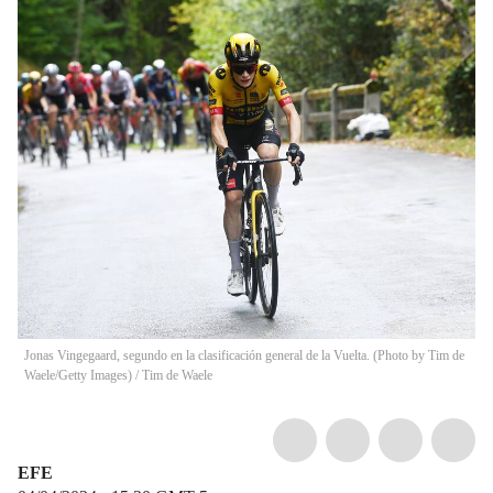
Jonas Vingegaard, segundo en la clasificación general de la Vuelta. (Photo by Tim de
Waele/Getty Images)
/
Tim de Waele
EFE