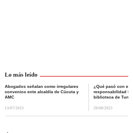
Lo más leído
Abogados señalan como irregulares
¿Qué pasó con el 
convenios ente alcaldía de Cúcuta y
responsabilidad fis
AMC
biblioteca de Tunja
13/07/2023
29/08/2023