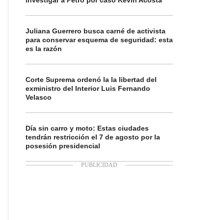
investigar a Petro por caso Kevin Acosta
Juliana Guerrero busca carné de activista
para conservar esquema de seguridad: esta
es la razón
Corte Suprema ordenó la la libertad del
exministro del Interior Luis Fernando
Velasco
Día sin carro y moto: Estas ciudades
tendrán restricción el 7 de agosto por la
posesión presidencial