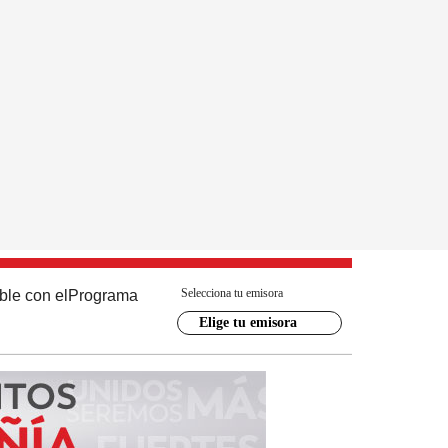
Selecciona tu emisora
ble con el
Programa
Elige tu emisora