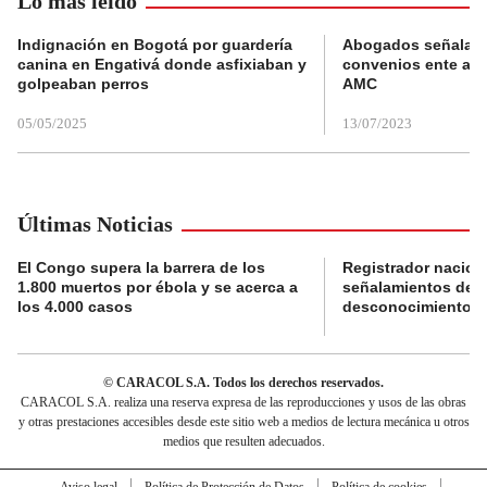
Lo más leído
Indignación en Bogotá por guardería
Abogados señalan 
canina en Engativá donde asfixiaban y
convenios ente alc
golpeaban perros
AMC
05/05/2025
13/07/2023
Últimas Noticias
El Congo supera la barrera de los
Registrador nacion
1.800 muertos por ébola y se acerca a
señalamientos de f
los 4.000 casos
desconocimiento de
© CARACOL S.A. Todos los derechos reservados.
CARACOL S.A. realiza una reserva expresa de las reproducciones y usos de las obras
y otras prestaciones accesibles desde este sitio web a medios de lectura mecánica u otros
medios que resulten adecuados.