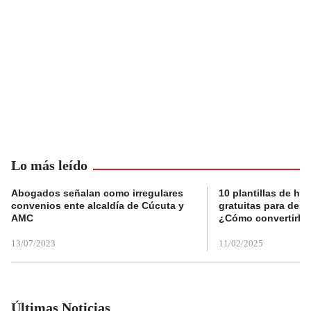
Lo más leído
Abogados señalan como irregulares
10 plantillas de hoj
convenios ente alcaldía de Cúcuta y
gratuitas para des
AMC
¿Cómo convertirla
13/07/2023
11/02/2025
Últimas Noticias