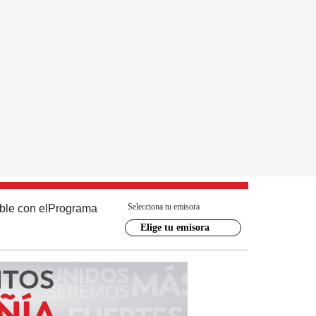
Selecciona tu emisora
ble con el
Programa
Elige tu emisora