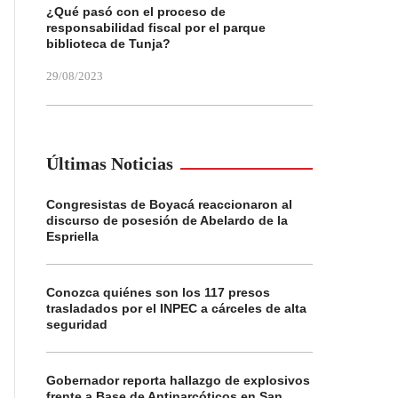
¿Qué pasó con el proceso de
responsabilidad fiscal por el parque
biblioteca de Tunja?
29/08/2023
Últimas Noticias
Congresistas de Boyacá reaccionaron al
discurso de posesión de Abelardo de la
Espriella
Conozca quiénes son los 117 presos
trasladados por el INPEC a cárceles de alta
seguridad
Gobernador reporta hallazgo de explosivos
frente a Base de Antinarcóticos en San