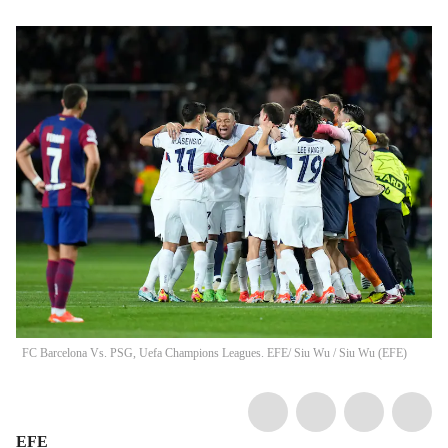
FC Barcelona Vs. PSG, Uefa Champions Leagues. EFE/ Siu Wu
/
Siu Wu
(
EFE
)
EFE