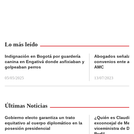
Lo más leído
Indignación en Bogotá por guardería
Abogados señalan 
canina en Engativá donde asfixiaban y
convenios ente alc
golpeaban perros
AMC
05/05/2025
13/07/2023
Últimas Noticias
Gobierno electo garantiza un trato
¿Quién es Claudia C
equitativo al cuerpo diplomático en la
exconcejal de Mede
posesión presidencial
viceministra de De
Perfil