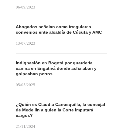
06/09/2023
Abogados señalan como irregulares
convenios ente alcaldía de Cúcuta y AMC
13/07/2023
Indignación en Bogotá por guardería
canina en Engativá donde asfixiaban y
golpeaban perros
05/05/2025
¿Quién es Claudia Carrasquilla, la concejal
de Medellín a quien la Corte imputará
cargos?
21/11/2024