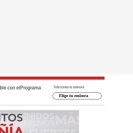
Selecciona tu emisora
ble con el
Programa
Elige tu emisora