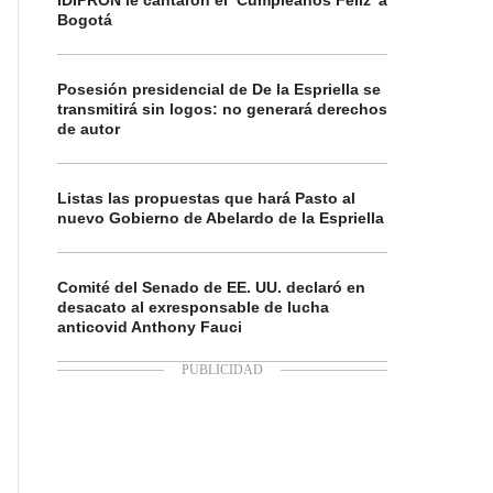
IDIPRON le cantaron el ‘Cumpleaños Feliz’ a
Bogotá
Posesión presidencial de De la Espriella se
transmitirá sin logos: no generará derechos
de autor
Listas las propuestas que hará Pasto al
nuevo Gobierno de Abelardo de la Espriella
Comité del Senado de EE. UU. declaró en
desacato al exresponsable de lucha
anticovid Anthony Fauci