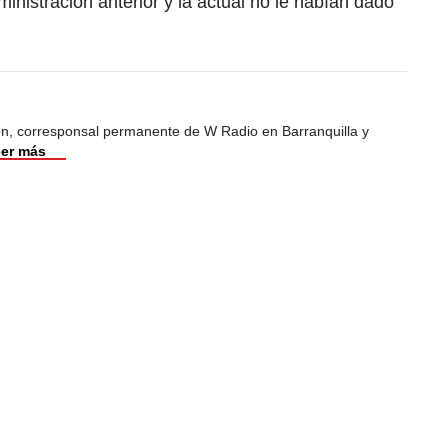
inistración anterior y la actual no le habían dado
ión, corresponsal permanente de W Radio en Barranquilla y
er más