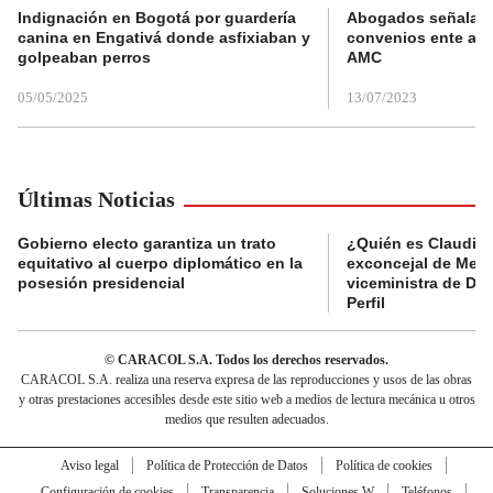
Indignación en Bogotá por guardería
Abogados señalan 
canina en Engativá donde asfixiaban y
convenios ente alc
golpeaban perros
AMC
05/05/2025
13/07/2023
Últimas Noticias
Gobierno electo garantiza un trato
¿Quién es Claudia C
equitativo al cuerpo diplomático en la
exconcejal de Mede
posesión presidencial
viceministra de De
Perfil
© CARACOL S.A. Todos los derechos reservados.
CARACOL S.A. realiza una reserva expresa de las reproducciones y usos de las obras
y otras prestaciones accesibles desde este sitio web a medios de lectura mecánica u otros
medios que resulten adecuados.
Aviso legal
Política de Protección de Datos
Política de cookies
Configuración de cookies
Transparencia
Soluciones W
Teléfonos