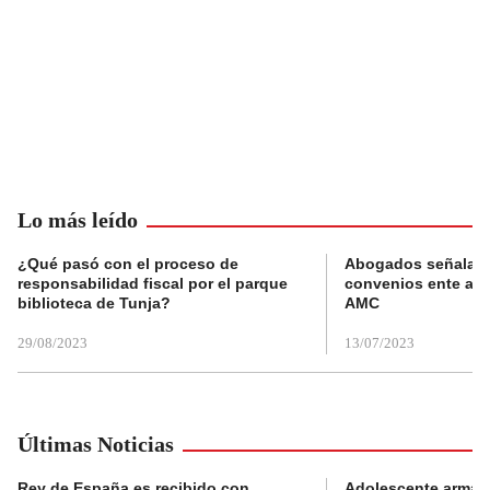
Lo más leído
¿Qué pasó con el proceso de
Abogados señalan 
responsabilidad fiscal por el parque
convenios ente alc
biblioteca de Tunja?
AMC
29/08/2023
13/07/2023
Últimas Noticias
Rey de España es recibido con
Adolescente armad