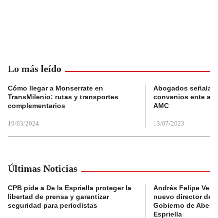
Lo más leído
Cómo llegar a Monserrate en
Abogados señalan 
TransMilenio: rutas y transportes
convenios ente alc
complementarios
AMC
19/03/2024
13/07/2023
Últimas Noticias
CPB pide a De la Espriella proteger la
Andrés Felipe Velás
libertad de prensa y garantizar
nuevo director de l
seguridad para periodistas
Gobierno de Abela
Espriella