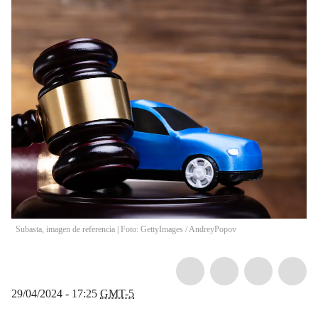
Subasta, imagen de referencia | Foto: GettyImages
/
AndreyPopov
29/04/2024 - 17:25
GMT-5