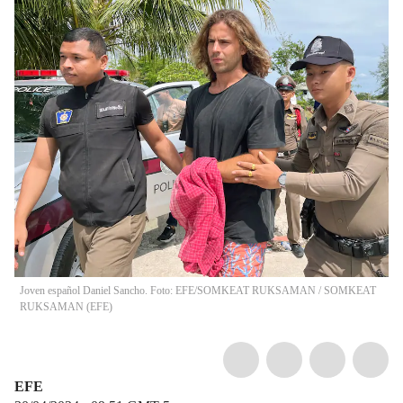
Joven español Daniel Sancho. Foto: EFE/SOMKEAT RUKSAMAN
/
SOMKEAT
RUKSAMAN
(
EFE
)
EFE