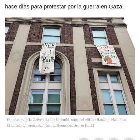
hace días para protestar por la guerra en Gaza.
Estudiantes de la Universidad de Columbia toman el edificio Hamilton Hall. Foto:
EFE/Ruth E. hernández
/
Ruth E. Hernández Beltrán
(
EFE
)