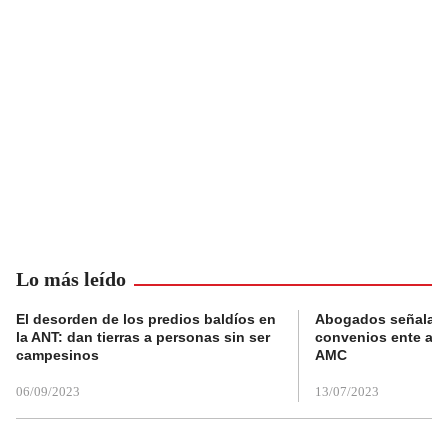
Lo más leído
El desorden de los predios baldíos en
Abogados señalan 
la ANT: dan tierras a personas sin ser
convenios ente alc
campesinos
AMC
06/09/2023
13/07/2023