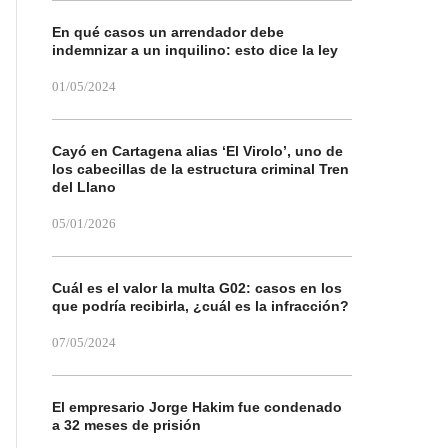
En qué casos un arrendador debe
indemnizar a un inquilino: esto dice la ley
01/05/2024
Cayó en Cartagena alias ‘El Virolo’, uno de
los cabecillas de la estructura criminal Tren
del Llano
05/01/2026
Cuál es el valor la multa G02: casos en los
que podría recibirla, ¿cuál es la infracción?
07/05/2024
El empresario Jorge Hakim fue condenado
a 32 meses de prisión