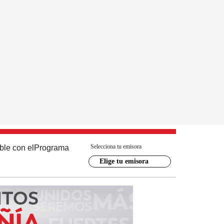
Selecciona tu emisora
ble con el
Programa
Elige tu emisora