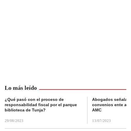
Lo más leído
¿Qué pasó con el proceso de
Abogados señalan 
responsabilidad fiscal por el parque
convenios ente alc
biblioteca de Tunja?
AMC
29/08/2023
13/07/2023