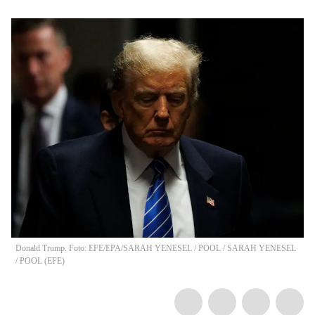
Donald Trump. Foto: EFE/EPA/SARAH YENESEL / POOL
/
SARAH YENESEL
/ POOL
(
EFE
)