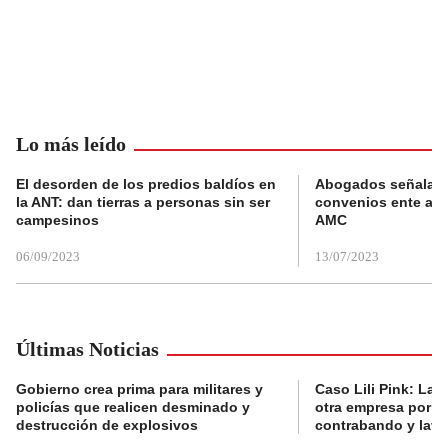
Lo más leído
El desorden de los predios baldíos en
Abogados señalan 
la ANT: dan tierras a personas sin ser
convenios ente alc
campesinos
AMC
06/09/2023
13/07/2023
Últimas Noticias
Gobierno crea prima para militares y
Caso Lili Pink: La F
policías que realicen desminado y
otra empresa por p
destrucción de explosivos
contrabando y lava