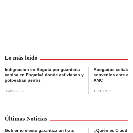
Lo más leído
Indignación en Bogotá por guardería
Abogados señalan 
canina en Engativá donde asfixiaban y
convenios ente alc
golpeaban perros
AMC
05/05/2025
13/07/2023
Últimas Noticias
Gobierno electo garantiza un trato
¿Quién es Claudia C