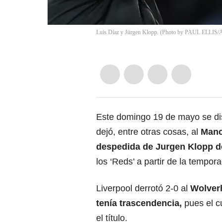
Luis Díaz y Jürgen Klopp. (Photo by PAUL ELLIS/A
Este domingo 19 de mayo se dis
dejó, entre otras cosas, al
Manc
despedida de
Jurgen Klopp d
los ‘Reds’ a partir de la tempor
Liverpool derrotó 2-0 al
Wolver
tenía trascendencia,
pues el c
el título.