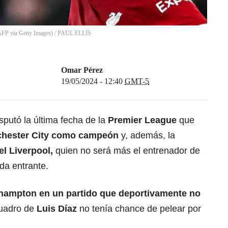
FP via Getty Images)
/
PAUL ELLIS
Omar Pérez
19/05/2024 - 12:40
GMT-5
putó la última fecha de la
Premier League
que
hester City
como campeón
y, además, la
el Liverpool
,
quien no será más el entrenador de
ada entrante.
hampton en un partido que deportivamente no
uadro de
Luis Díaz
no tenía chance de pelear por