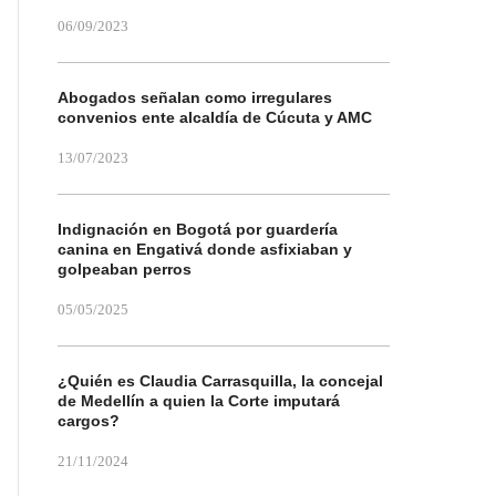
06/09/2023
Abogados señalan como irregulares
convenios ente alcaldía de Cúcuta y AMC
13/07/2023
Indignación en Bogotá por guardería
canina en Engativá donde asfixiaban y
golpeaban perros
05/05/2025
¿Quién es Claudia Carrasquilla, la concejal
de Medellín a quien la Corte imputará
cargos?
21/11/2024