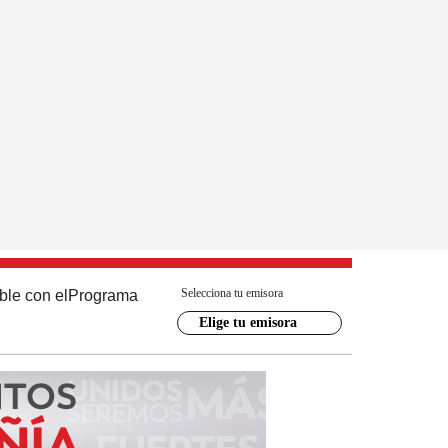
Selecciona tu emisora
ble con el
Programa
Elige tu emisora