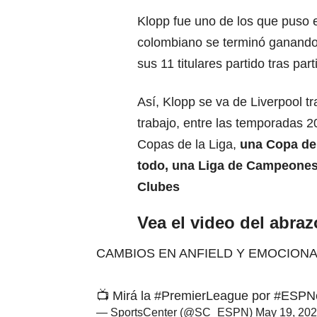
Klopp fue uno de los que puso e
colombiano se terminó ganando 
sus 11 titulares partido tras part
Así, Klopp se va de Liverpool tr
trabajo, entre las temporadas 
Copas de la Liga,
una Copa de 
todo, una
Liga de Campeone
Clubes
Vea el video del abra
CAMBIOS EN ANFIELD Y EMOCION
📺 Mirá la
#PremierLeague
por
#ESPNe
— SportsCenter (@SC_ESPN)
May 19, 20