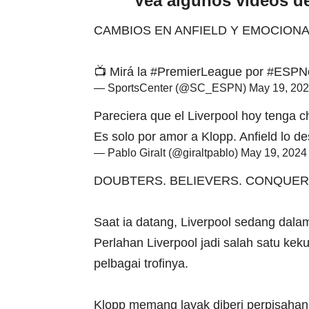
Vea algunos videos d
CAMBIOS EN ANFIELD Y EMOCION
📺 Mirá la
#PremierLeague
por
#ESPNe
— SportsCenter (@SC_ESPN)
May 19, 20
Pareciera que el Liverpool hoy tenga 
Es solo por amor a Klopp. Anfield lo d
— Pablo Giralt (@giraltpablo)
May 19, 2024
DOUBTERS. BELIEVERS. CONQUER
Saat ia datang, Liverpool sedang dal
Perlahan Liverpool jadi salah satu kek
pelbagai trofinya.
Klopp memang layak diberi perpisaha