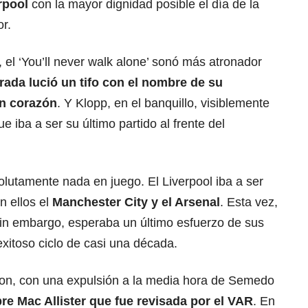
erpool
con la mayor dignidad posible el día de la
r.
l, el ‘You’ll never walk alone’ sonó más atronador
grada lució un tifo con el nombre de su
n corazón
. Y Klopp, en el banquillo, visiblemente
 iba a ser su último partido al frente del
lutamente nada en juego. El Liverpool iba a ser
n ellos el
Manchester City
y el Arsenal
. Esta vez,
sin embargo, esperaba un último esfuerzo de sus
xitoso ciclo de casi una década.
ton, con una expulsión a la media hora de Semedo
bre Mac Allister que fue revisada por el
VAR
. En