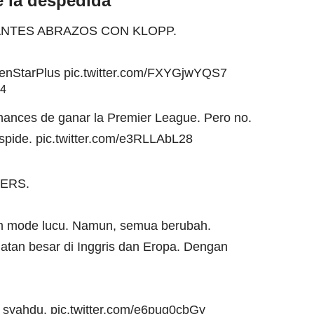
e la despedida
ANTES ABRAZOS CON KLOPP.
nStarPlus
pic.twitter.com/FXYGjwYQS7
24
chances de ganar la Premier League. Pero no.
espide.
pic.twitter.com/e3RLLAbL28
ERS.
am mode lucu. Namun, semua berubah.
uatan besar di Inggris dan Eropa. Dengan
n syahdu.
pic.twitter.com/e6pug0cbGy