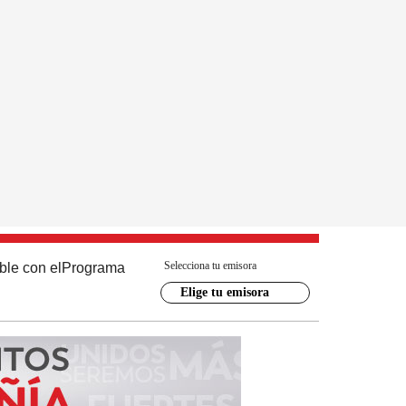
Selecciona tu emisora
ble con el
Programa
Elige tu emisora