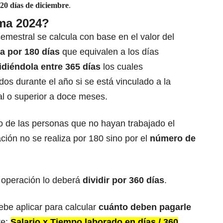
20 días de diciembre
.
ima 2024?
emestral se calcula con base en el valor del
ra por 180 días
que equivalen a los días
idiéndola entre 365 días
los cuales
dos durante el año si se está vinculado a la
l o superior a doce meses.
o de las personas que no hayan trabajado el
ción no se realiza por 180 sino por el
número de
a operación lo deberá
dividir por 360 días
.
ebe aplicar para calcular
cuánto deben pagarle
te:
Salario x Tiempo laborado en días / 360