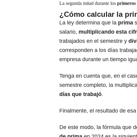
La segunda mitad durante los
primeros 
¿Cómo calcular la pr
La ley determina que la
prima
s
salario,
multiplicando esta cif
trabajados en el semestre y
div
corresponden a los días trabaja
empresa durante un tiempo igua
Tenga en cuenta que, en el cas
semestre completo, la multiplica
días que trabajó
.
Finalmente, el resultado de es
De este modo, la fórmula que d
de prima
en 2024 es la siguien