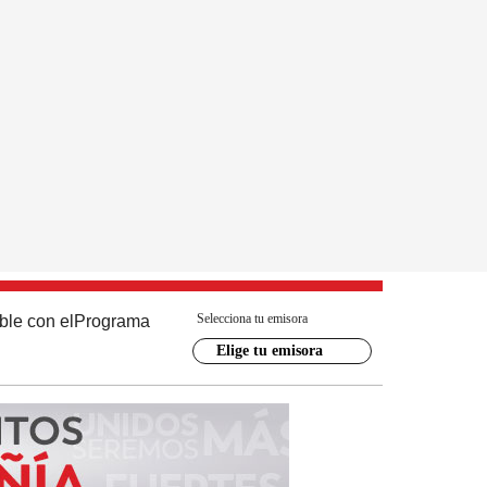
Selecciona tu emisora
ble con el
Programa
Elige tu emisora