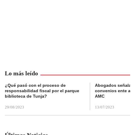
Lo más leído
¿Qué pasó con el proceso de
Abogados señalan 
responsabilidad fiscal por el parque
convenios ente alc
biblioteca de Tunja?
AMC
29/08/2023
13/07/2023