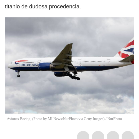
titanio de dudosa procedencia.
Aviones Boeing. (Photo by MI News/NurPhoto via Getty Images)
/
NurPhoto