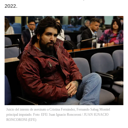
2022.
Juicio del intento de asesinato a Cristina Fernández, Fernando Sabag Montiel
principal imputado. Foto: EFE/ Juan Ignacio Roncoroni
/
JUAN IGNACIO
RONCORONI
(
EFE
)