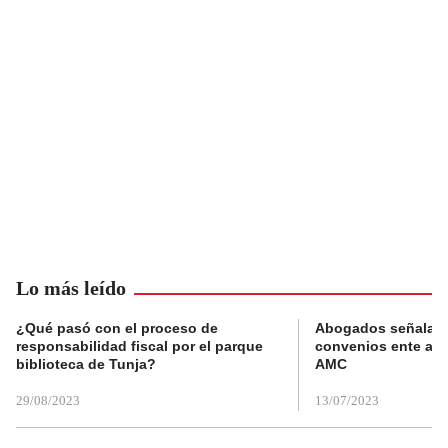
Lo más leído
¿Qué pasó con el proceso de
Abogados señalan 
responsabilidad fiscal por el parque
convenios ente alc
biblioteca de Tunja?
AMC
29/08/2023
13/07/2023