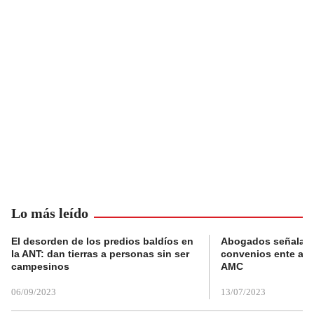
Lo más leído
El desorden de los predios baldíos en
Abogados señalan 
la ANT: dan tierras a personas sin ser
convenios ente alc
campesinos
AMC
06/09/2023
13/07/2023