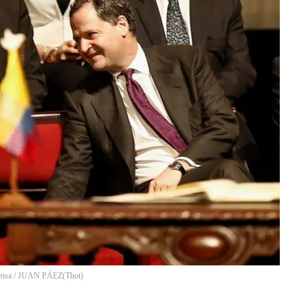
prensa / JUAN PÁEZ
(
Thot
)