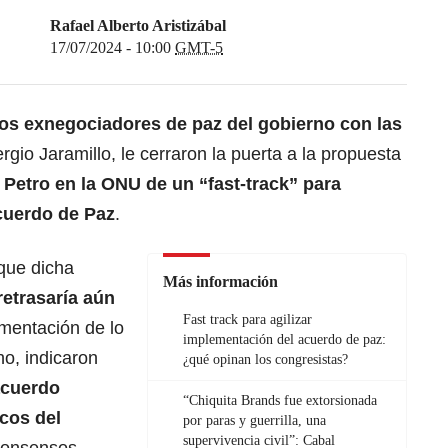
Rafael Alberto Aristizábal
17/07/2024 - 10:00
GMT-5
los exnegociadores de paz del gobierno con
las
rgio Jaramillo, le cerraron la puerta a la propuesta
Petro en la ONU de un “
fast-track
” para
cuerdo de Paz
.
que dicha
Más información
retrasaría aún
Fast track para agilizar
ementación de lo
implementación del acuerdo de paz:
o, indicaron
¿qué opinan los congresistas?
cuerdo
“Chiquita Brands fue extorsionada
icos del
por paras y guerrilla, una
supervivencia civil”: Cabal
 consensos