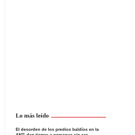
Lo más leído
El desorden de los predios baldíos en la
ANT: dan tierras a personas sin ser