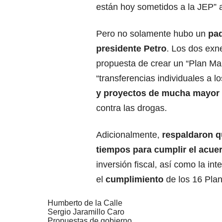
están hoy sometidos a la JEP” 
Pero no solamente hubo un
paq
presidente
Petro
. Los dos exn
propuesta de crear un “Plan Mars
“transferencias individuales a l
y proyectos de mucha mayor
contra las drogas.
Adicionalmente,
respaldaron qu
tiempos para cumplir el acue
inversión fiscal, así como la i
el
cumplimiento
de los 16 Pla
Humberto de la Calle
Sergio Jaramillo Caro
Propuestas de gobierno