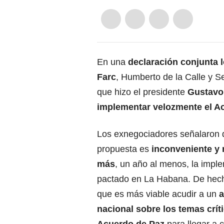
En una
declaración conjunta 
Farc
, Humberto de la Calle y Se
que hizo el presidente
Gustavo 
implementar velozmente el A
Los exnegociadores señalaron 
propuesta es
inconveniente y 
más
, un año al menos, la impl
pactado en La Habana. De hech
que es más viable acudir a un
a
nacional sobre los temas crít
Acuerdo de Paz
para llegar a