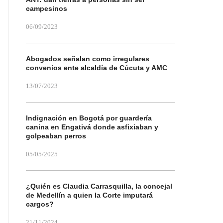
campesinos
06/09/2023
Abogados señalan como irregulares
convenios ente alcaldía de Cúcuta y AMC
13/07/2023
Indignación en Bogotá por guardería
canina en Engativá donde asfixiaban y
golpeaban perros
05/05/2025
¿Quién es Claudia Carrasquilla, la concejal
de Medellín a quien la Corte imputará
cargos?
21/11/2024