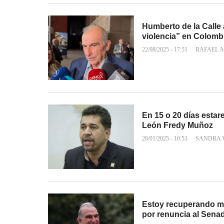
Humberto de la Calle 
violencia” en Colomb
22/08/2025 - 17:51
RAFAEL A
En 15 o 20 días estar
León Fredy Muñoz
28/01/2025 - 10:53
SANDRA 
Estoy recuperando mi 
por renuncia al Sena