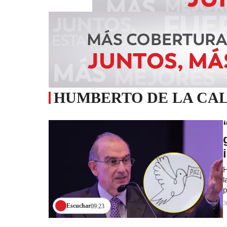
HUMBERTO DE LA CA
H
l
p
3
Escuchar
09:23