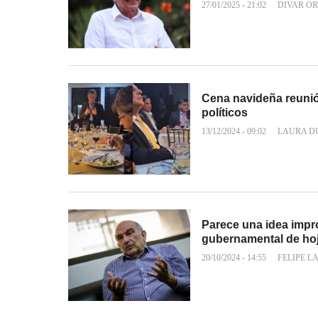
27/01/2025 - 21:02
DIVAR OR
Cena navideña reunió 
políticos
13/12/2024 - 09:02
LAURA D
Parece una idea impr
gubernamental de ho
20/10/2024 - 14:55
FELIPE L