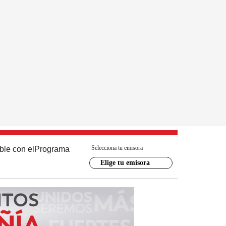
Selecciona tu emisora
ble con el
Programa
Elige tu emisora