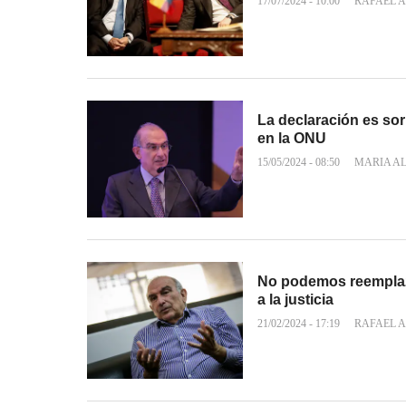
17/07/2024 - 10:00
RAFAEL A
La declaración es sor
en la ONU
15/05/2024 - 08:50
MARIA A
No podemos reemplaza
a la justicia
21/02/2024 - 17:19
RAFAEL A