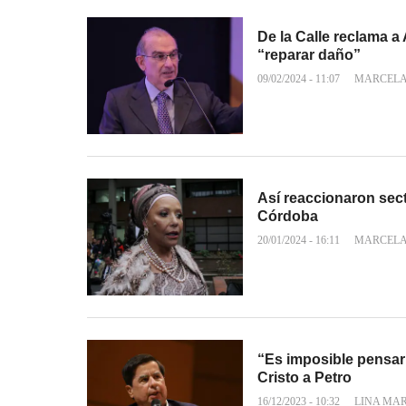
De la Calle reclama a
“reparar daño”
09/02/2024 - 11:07
MARCELA
Así reaccionaron sect
Córdoba
20/01/2024 - 16:11
MARCELA
“Es imposible pensar 
Cristo a Petro
16/12/2023 - 10:32
LINA MA