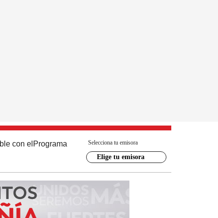
Selecciona tu emisora
ble con el
Programa
Elige tu emisora