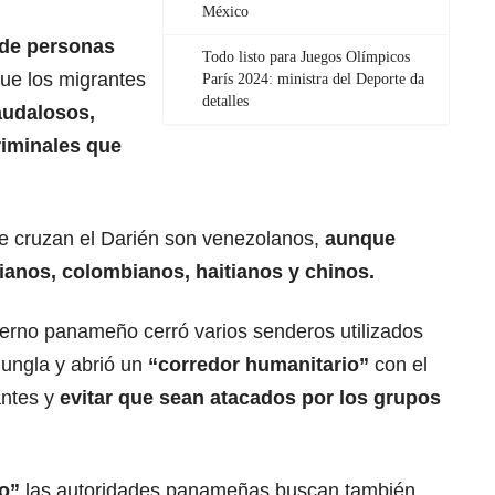
México
de personas
Todo listo para Juegos Olímpicos
que los migrantes
París 2024: ministra del Deporte da
detalles
audalosos,
riminales que
e cruzan el Darién son venezolanos,
aunque
ianos, colombianos, haitianos y chinos.
ierno panameño cerró varios senderos utilizados
jungla y abrió un
“corredor humanitario”
con el
antes y
evitar que sean atacados por los grupos
o”
las autoridades panameñas buscan también