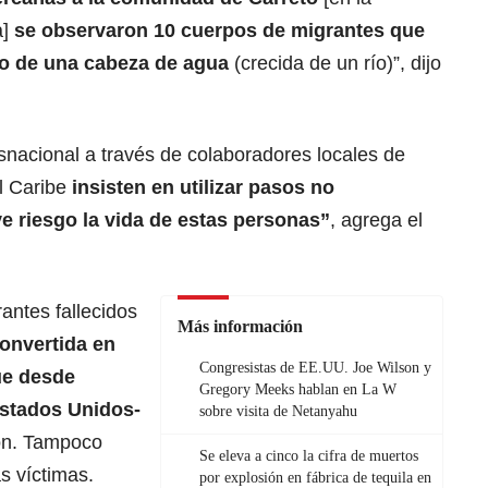
a]
se observaron 10 cuerpos de
migrantes
que
to de una cabeza de agua
(crecida de un río)”, dijo
snacional a través de colaboradores locales de
l Caribe
insisten en utilizar pasos no
e riesgo la vida de estas personas”
, agrega el
rantes fallecidos
Más información
convertida en
Congresistas de EE.UU. Joe Wilson y
ue desde
Gregory Meeks hablan en La W
stados Unidos
-
sobre visita de Netanyahu
ión. Tampoco
Se eleva a cinco la cifra de muertos
s víctimas.
por explosión en fábrica de tequila en