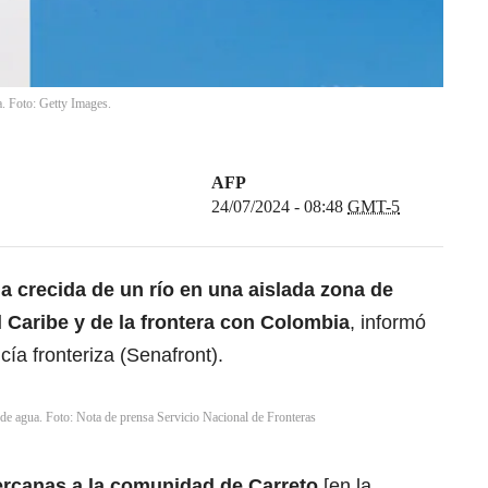
. Foto: Getty Images.
AFP
24/07/2024 - 08:48
GMT-5
a crecida de un río en una aislada zona de
l
Caribe
y de la frontera con Colombia
, informó
icía fronteriza (Senafront).
de agua. Foto: Nota de prensa Servicio Nacional de Fronteras
cercanas a la comunidad de Carreto
[en la