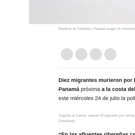
Banderas de Colombia y Panamá imagen de referencia
Diez migrantes murieron por l
Panamá
próxima
a la costa de
este miércoles 24 de julio la pol
Tragedia en Carreto: mueren 10 migrantes por cabeza 
(Senafront).
“En las afluentes ribereñas 