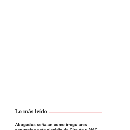
Lo más leído
Abogados señalan como irregulares
convenios ente alcaldía de Cúcuta y AMC