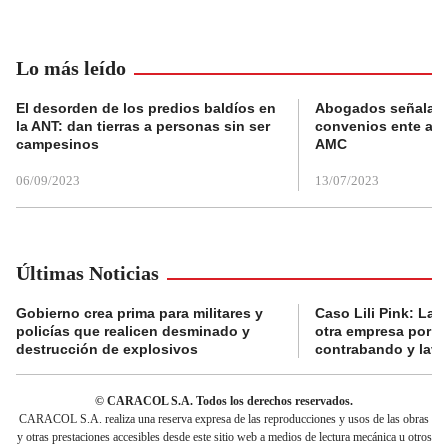
Lo más leído
El desorden de los predios baldíos en
Abogados señalan 
la ANT: dan tierras a personas sin ser
convenios ente alc
campesinos
AMC
06/09/2023
13/07/2023
Últimas Noticias
Gobierno crea prima para militares y
Caso Lili Pink: La F
policías que realicen desminado y
otra empresa por p
destrucción de explosivos
contrabando y lava
© CARACOL S.A. Todos los derechos reservados.
CARACOL S.A. realiza una reserva expresa de las reproducciones y usos de las obras
y otras prestaciones accesibles desde este sitio web a medios de lectura mecánica u otros