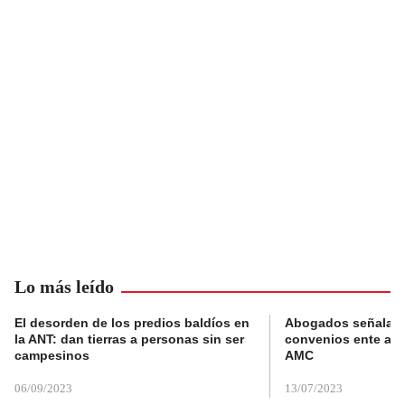
Lo más leído
El desorden de los predios baldíos en
Abogados señalan 
la ANT: dan tierras a personas sin ser
convenios ente alc
campesinos
AMC
06/09/2023
13/07/2023