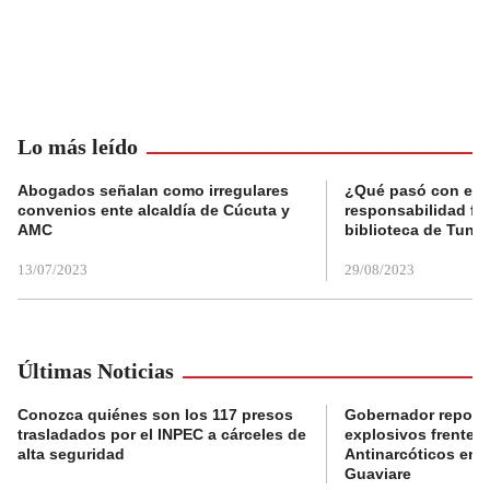
Lo más leído
Abogados señalan como irregulares
¿Qué pasó con el 
convenios ente alcaldía de Cúcuta y
responsabilidad fis
AMC
biblioteca de Tunja
13/07/2023
29/08/2023
Últimas Noticias
Conozca quiénes son los 117 presos
Gobernador reporta
trasladados por el INPEC a cárceles de
explosivos frente 
alta seguridad
Antinarcóticos en 
Guaviare