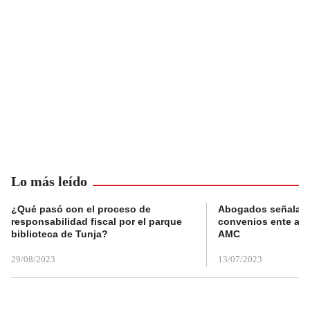
Lo más leído
¿Qué pasó con el proceso de
Abogados señalan 
responsabilidad fiscal por el parque
convenios ente alc
biblioteca de Tunja?
AMC
29/08/2023
13/07/2023