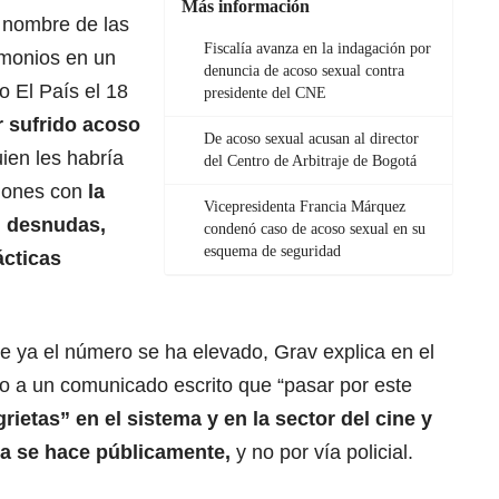
Más información
n nombre de las
Fiscalía avanza en la indagación por
imonios en un
denuncia de acoso sexual contra
o El País el 18
presidente del CNE
 sufrido acoso
De acoso sexual acusan al director
uien les habría
del Centro de Arbitraje de Bogotá
ciones con
la
Vicepresidenta Francia Márquez
n desnudas,
condenó caso de acoso sexual en su
esquema de seguridad
ácticas
e ya el número se ha elevado, Grav explica en el
to a un comunicado escrito que “pasar por este
rietas” en el sistema y en la sector del cine y
cia se hace públicamente,
y no por vía policial.