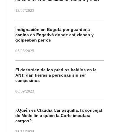
13/07/2023
Indignación en Bogotá por guardería
canina en Engativá donde asfixiaban y
golpeaban perros
05/05/2025
El desorden de los predios baldíos en la
ANT: dan tierras a personas sin ser
campesinos
06/09/2023
¿Quién es Claudia Carrasquilla, la concejal
de Medellín a quien la Corte imputará
cargos?
21/11/2024