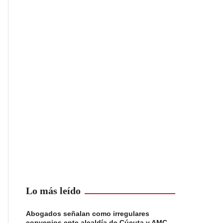
Lo más leído
Abogados señalan como irregulares
convenios ente alcaldía de Cúcuta y AMC