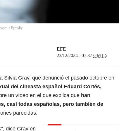
mages.
/
Pyrosky
EFE
23/12/2024 - 07:37
GMT-5
la Silvia Grav, que denunció el pasado octubre en
xual del cineasta español Eduard Cortés,
bre un vídeo en el que explica que
han
es, casi todas españolas, pero también de
iones parecidas.
, dice Grav en