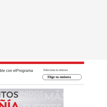
Selecciona tu emisora
ble con el
Programa
Elige tu emisora