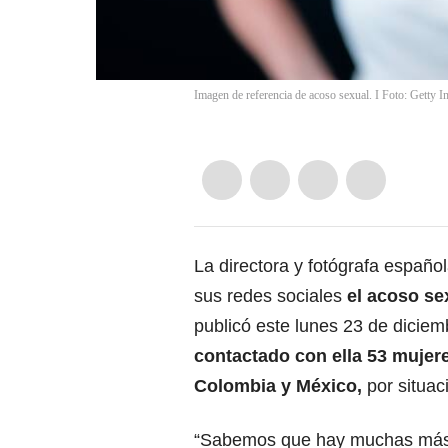
Imagen de referencia de acoso sexual. I Foto: Getty I
La directora y fotógrafa españo
sus redes sociales
el acoso se
publicó este lunes 23 de diciem
contactado con ella 53 mujer
Colombia y México,
por situac
“Sabemos que hay muchas más”