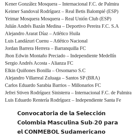
Kener González Mosquera – Internacional F.C. de Palmira
Keimer Sandoval Rodríguez – Real Betis Balompié (ESP)
Yeimar Mosquera Mosquera – Real Unión Club (ESP)
Julián Andrés Bazán Medina – Deportivo Pereira F.C. S.A
Alejandro Ararat Díaz – Atlético Huila
Luis Landázuri Cuenu – Atlético Nacional
Jordan Barrera Herrera – Barranquilla FC
Jhon Edwin Montaño Preciado – Independiente Medellín
Sergio Andrés Acosta - Alianza FC
Elkin Quiñones Bonilla – Orsomarso S.C
Alejandro Villarreal Zuluaga – Santos SP (BRA)
Carlos Eduardo Sarabia Barrios – Millonarios FC
Jefrei Stiven Rodríguez Sinisterra – Internacional F.C. de Palmira
Luis Eduardo Rentería Rodríguez – Independiente Santa Fe
𝗖𝗼𝗻𝘃𝗼𝗰𝗮𝘁𝗼𝗿𝗶𝗮 𝗱𝗲 𝗹𝗮 𝗦𝗲𝗹𝗲𝗰𝗰𝗶𝗼́𝗻
𝗖𝗼𝗹𝗼𝗺𝗯𝗶𝗮 𝗠𝗮𝘀𝗰𝘂𝗹𝗶𝗻𝗮 𝗦𝘂𝗯-𝟮𝟬 𝗽𝗮𝗿𝗮
𝗲𝗹 𝗖𝗢𝗡𝗠𝗘𝗕𝗢𝗟 𝗦𝘂𝗱𝗮𝗺𝗲𝗿𝗶𝗰𝗮𝗻𝗼