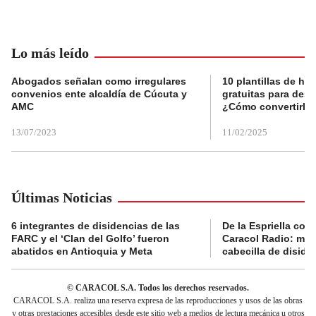
Lo más leído
Abogados señalan como irregulares
10 plantillas de hoj
convenios ente alcaldía de Cúcuta y
gratuitas para des
AMC
¿Cómo convertirla
13/07/2023
11/02/2025
Últimas Noticias
6 integrantes de disidencias de las
De la Espriella con
FARC y el ‘Clan del Golfo’ fueron
Caracol Radio: muri
abatidos en Antioquia y Meta
cabecilla de diside
© CARACOL S.A. Todos los derechos reservados.
CARACOL S.A. realiza una reserva expresa de las reproducciones y usos de las obras
y otras prestaciones accesibles desde este sitio web a medios de lectura mecánica u otros