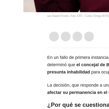
uan Daniel Oviedo. Foto: EFE.
/
Carlos Ortega
(
EFE
)
En un fallo de primera instancia
determinó que
el concejal de 
presunta inhabilidad
para ocup
La decisión, que responde a u
afectar su permanencia en el 
¿Por qué se cuestiona