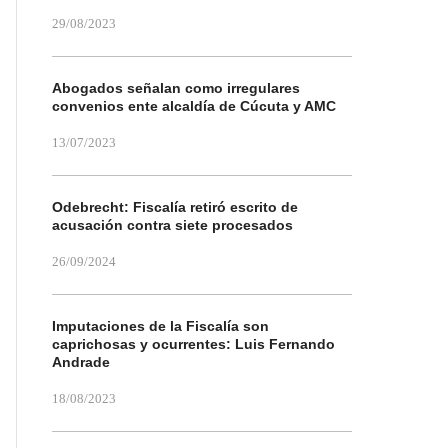
29/08/2023
Abogados señalan como irregulares
convenios ente alcaldía de Cúcuta y AMC
13/07/2023
Odebrecht: Fiscalía retiró escrito de
acusación contra siete procesados
26/09/2024
Imputaciones de la Fiscalía son
caprichosas y ocurrentes: Luis Fernando
Andrade
18/08/2023