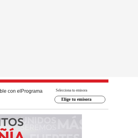
Selecciona tu emisora
ble con el
Programa
Elige tu emisora