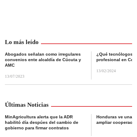
Lo más leído
Abogados señalan como irregulares
¿Qué tecnólogos re
convenios ente alcaldía de Cúcuta y
profesional en Col
AMC
13/02/2024
13/07/2023
Últimas Noticias
MinAgricultura alerta que la ADR
Honduras ve una o
habilitó día despúes del cambio de
ampliar cooperaci
gobierno para firmar contratos