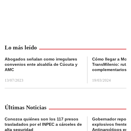
Lo más leído
Abogados señalan como irregulares
Cómo llegar a Mons
convenios ente alcaldía de Cúcuta y
TransMilenio: rutas
AMC
complementarios
13/07/2023
19/03/2024
Últimas Noticias
Conozca quiénes son los 117 presos
Gobernador reporta
trasladados por el INPEC a cárceles de
explosivos frente 
alta seguridad
Antinarcóticos en 