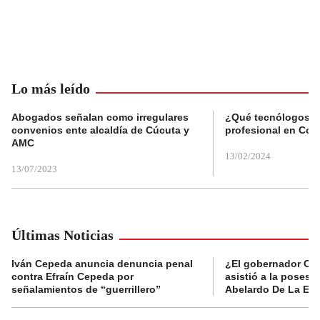
Lo más leído
Abogados señalan como irregulares
¿Qué tecnólogos re
convenios ente alcaldía de Cúcuta y
profesional en Col
AMC
13/02/2024
13/07/2023
Últimas Noticias
Iván Cepeda anuncia denuncia penal
¿El gobernador Ca
contra Efraín Cepeda por
asistió a la posesi
señalamientos de “guerrillero”
Abelardo De La Esp