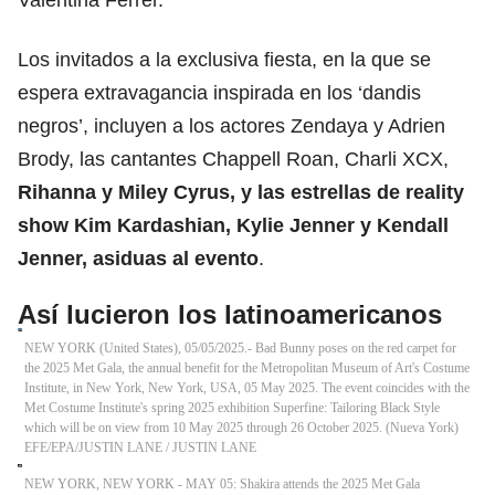
Los invitados a la exclusiva fiesta, en la que se
espera extravagancia inspirada en los ‘dandis
negros’, incluyen a los actores Zendaya y Adrien
Brody, las cantantes Chappell Roan, Charli XCX,
Rihanna y Miley Cyrus, y las estrellas de reality
show Kim Kardashian, Kylie Jenner y Kendall
Jenner, asiduas al evento
.
Así lucieron los latinoamericanos
NEW YORK (United States), 05/05/2025.- Bad Bunny poses on the red carpet for
the 2025 Met Gala, the annual benefit for the Metropolitan Museum of Art's Costume
Institute, in New York, New York, USA, 05 May 2025. The event coincides with the
Met Costume Institute's spring 2025 exhibition Superfine: Tailoring Black Style
which will be on view from 10 May 2025 through 26 October 2025. (Nueva York)
EFE/EPA/JUSTIN LANE
/
JUSTIN LANE
NEW YORK, NEW YORK - MAY 05: Shakira attends the 2025 Met Gala