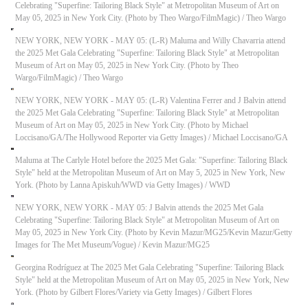
Celebrating "Superfine: Tailoring Black Style" at Metropolitan Museum of Art on
May 05, 2025 in New York City. (Photo by Theo Wargo/FilmMagic)
/
Theo Wargo
NEW YORK, NEW YORK - MAY 05: (L-R) Maluma and Willy Chavarria attend
the 2025 Met Gala Celebrating "Superfine: Tailoring Black Style" at Metropolitan
Museum of Art on May 05, 2025 in New York City. (Photo by Theo
Wargo/FilmMagic)
/
Theo Wargo
NEW YORK, NEW YORK - MAY 05: (L-R) Valentina Ferrer and J Balvin attend
the 2025 Met Gala Celebrating "Superfine: Tailoring Black Style" at Metropolitan
Museum of Art on May 05, 2025 in New York City. (Photo by Michael
Loccisano/GA/The Hollywood Reporter via Getty Images)
/
Michael Loccisano/GA
Maluma at The Carlyle Hotel before the 2025 Met Gala: "Superfine: Tailoring Black
Style" held at the Metropolitan Museum of Art on May 5, 2025 in New York, New
York. (Photo by Lanna Apiskuh/WWD via Getty Images)
/
WWD
NEW YORK, NEW YORK - MAY 05: J Balvin attends the 2025 Met Gala
Celebrating "Superfine: Tailoring Black Style" at Metropolitan Museum of Art on
May 05, 2025 in New York City. (Photo by Kevin Mazur/MG25/Kevin Mazur/Getty
Images for The Met Museum/Vogue)
/
Kevin Mazur/MG25
Georgina Rodríguez at The 2025 Met Gala Celebrating "Superfine: Tailoring Black
Style" held at the Metropolitan Museum of Art on May 05, 2025 in New York, New
York. (Photo by Gilbert Flores/Variety via Getty Images)
/
Gilbert Flores