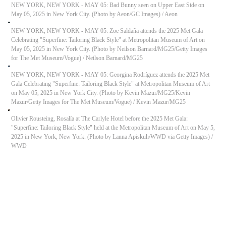
NEW YORK, NEW YORK - MAY 05: Bad Bunny seen on Upper East Side on
May 05, 2025 in New York City. (Photo by Aeon/GC Images)
/
Aeon
NEW YORK, NEW YORK - MAY 05: Zoe Saldaña attends the 2025 Met Gala
Celebrating "Superfine: Tailoring Black Style" at Metropolitan Museum of Art on
May 05, 2025 in New York City. (Photo by Neilson Barnard/MG25/Getty Images
for The Met Museum/Vogue)
/
Neilson Barnard/MG25
NEW YORK, NEW YORK - MAY 05: Georgina Rodríguez attends the 2025 Met
Gala Celebrating "Superfine: Tailoring Black Style" at Metropolitan Museum of Art
on May 05, 2025 in New York City. (Photo by Kevin Mazur/MG25/Kevin
Mazur/Getty Images for The Met Museum/Vogue)
/
Kevin Mazur/MG25
Olivier Rousteing, Rosalía at The Carlyle Hotel before the 2025 Met Gala:
"Superfine: Tailoring Black Style" held at the Metropolitan Museum of Art on May 5,
2025 in New York, New York. (Photo by Lanna Apiskuh/WWD via Getty Images)
/
WWD