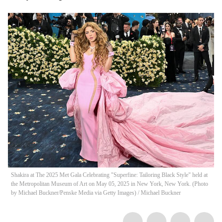
Shakira at The 2025 Met Gala Celebrating "Superfine: Tailoring Black Style" held at
the Metropolitan Museum of Art on May 05, 2025 in New York, New York. (Photo
by Michael Buckner/Penske Media via Getty Images)
/
Michael Buckner