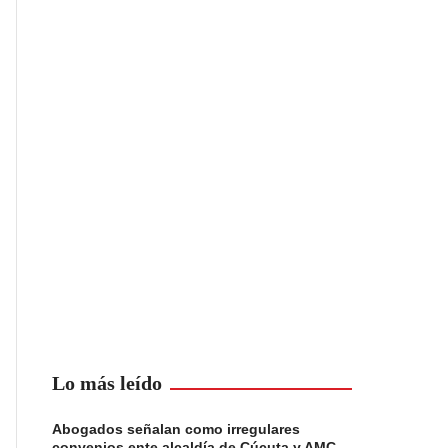
Lo más leído
Abogados señalan como irregulares
convenios ente alcaldía de Cúcuta y AMC