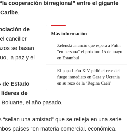
“la cooperación birregional” entre el gigante
 Caribe
.
ociación de
Más información
 el canciller
Zelenski anunció que espera a Putin
azos se basan
“en persona” el próximo 15 de mayo
uo, la paz y el
en Estambul
El papa León XIV pidió el cese del
fuego inmediato en Gaza y Ucrania
as de Estado
en su rezo de la ‘Regina Caeli’
 líderes de
a Boluarte, el año pasado.
as “sellan una amistad” que se refleja en una serie
mbos países “en materia comercial, económica,