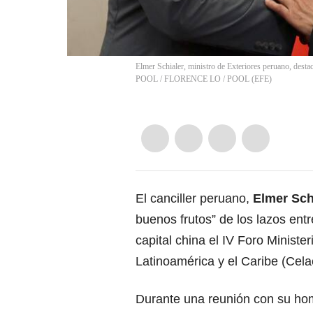
Elmer Schialer, ministro de Exteriores peruano, de
POOL
/
FLORENCE LO / POOL
(
EFE
)
El canciller peruano,
Elmer Sch
buenos frutos” de los lazos ent
capital china el IV Foro Minister
Latinoamérica y el Caribe (Cela
Durante una reunión con su ho