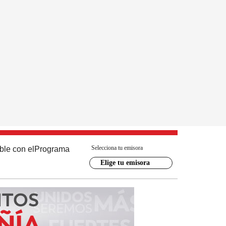
Selecciona tu emisora
ble con el
Programa
Elige tu emisora