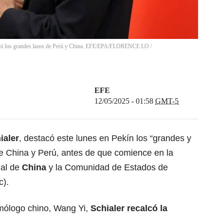
stacó los grandes lazos de Perú y China. EFE/EPA/FLORENCE LO /
EFE
12/05/2025 - 01:58
GMT-5
ialer
, destacó este lunes en Pekín los “grandes y
re China y Perú, antes de que comience en la
ial de
China
y la Comunidad de Estados de
c).
mólogo chino, Wang Yi,
Schialer recalcó la