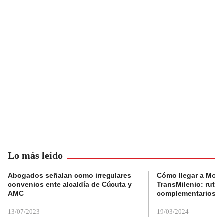
Lo más leído
Abogados señalan como irregulares
Cómo llegar a Mons
convenios ente alcaldía de Cúcuta y
TransMilenio: rutas
AMC
complementarios
13/07/2023
19/03/2024