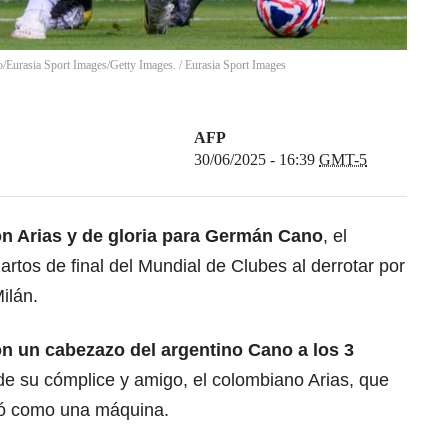
o/Eurasia Sport Images/Getty Images.
/
Eurasia Sport Images
AFP
30/06/2025 - 16:39
GMT-5
n Arias
y de gloria para Germán Cano
, el
artos de final del Mundial de Clubes al derrotar por
ilán.
n un cabezazo del
argentino Cano
a los 3
o de su cómplice y amigo, el colombiano Arias, que
có como una máquina.