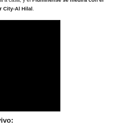
a a casa, y el
Fluminense se medirá con el
 City
-Al Hilal
.
ivo: