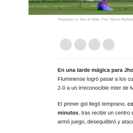
Fluminense vs. Inter de Milán. Foto: Marcio Machad
En una tarde mágica para Jho
Fluminense logró pasar a los cu
2-0 a un irreconocible Inter de M
El primer gol llegó temprano,
co
minutos
, tras recibir un centr
armó juego, desequilibró y ata