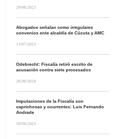
29/08/2023
Abogados señalan como irregulares
convenios ente alcaldía de Cúcuta y AMC
13/07/2023
Odebrecht: Fiscalía retiró escrito de
acusación contra siete procesados
26/09/2024
Imputaciones de la Fiscalía son
caprichosas y ocurrentes: Luis Fernando
Andrade
18/08/2023