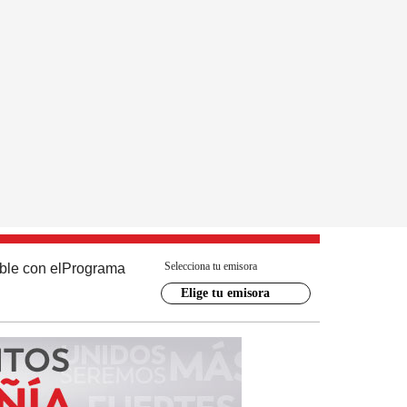
Selecciona tu emisora
ble con el
Programa
Elige tu emisora