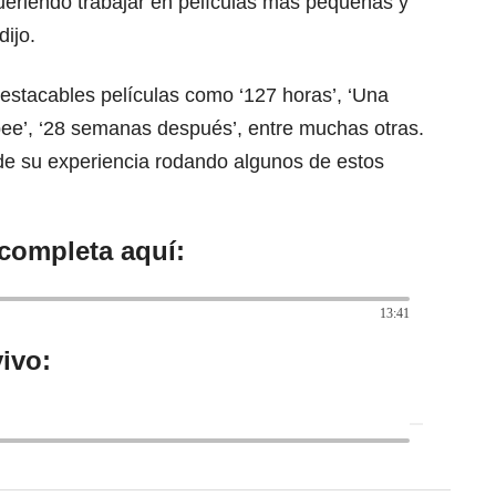
eriendo trabajar en películas más pequeñas y
ijo.
destacables películas como ‘127 horas’, ‘Una
bee’, ‘28 semanas después’, entre muchas otras.
e su experiencia rodando algunos de estos
 completa aquí:
13:41
ivo: