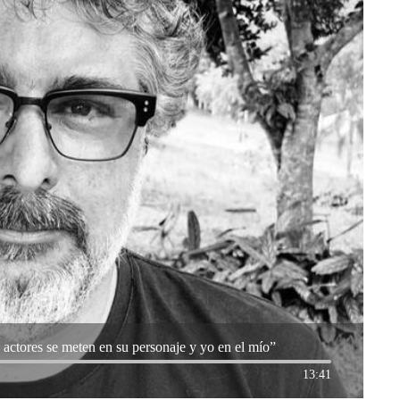
 actores se meten en su personaje y yo en el mío”
13:41