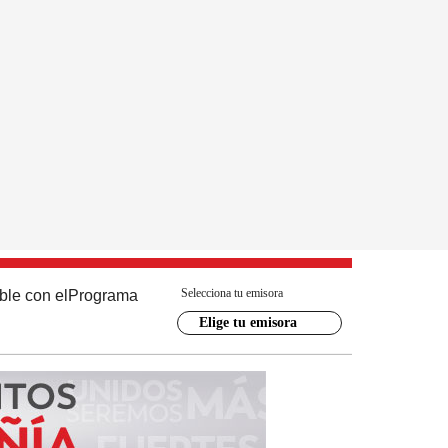
Selecciona tu emisora
ble con el
Programa
Elige tu emisora