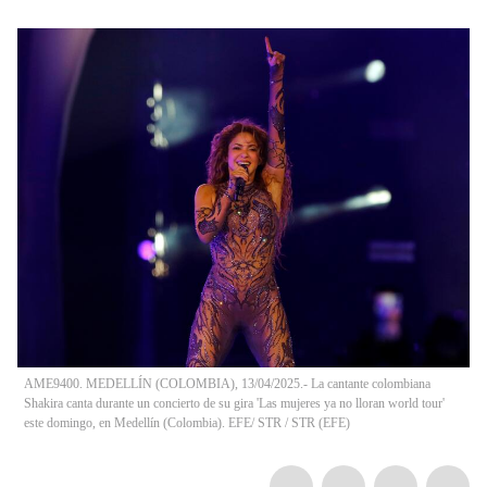
AME9400. MEDELLÍN (COLOMBIA), 13/04/2025.- La cantante colombiana
Shakira canta durante un concierto de su gira 'Las mujeres ya no lloran world tour'
este domingo, en Medellín (Colombia). EFE/ STR
/
STR
(
EFE
)