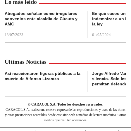
Lo más leído
Abogados señalan como irregulares
En qué casos un a
convenios ente alcaldía de Cúcuta y
indemnizar a un inq
AMC
la ley
13/07/2023
01/05/2024
Últimas Noticias
Así reaccionaron figuras públicas a la
Jorge Alfredo Varg
muerte de Alfonso Lizarazo
silencio: Solo les 
permitan defender
© CARACOL S.A. Todos los derechos reservados.
CARACOL S.A. realiza una reserva expresa de las reproducciones y usos de las obras
y otras prestaciones accesibles desde este sitio web a medios de lectura mecánica u otros
medios que resulten adecuados.