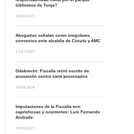
biblioteca de Tunja?
29/08/2023
Abogados señalan como irregulares
convenios ente alcaldía de Cúcuta y AMC
13/07/2023
Odebrecht: Fiscalía retiró escrito de
acusación contra siete procesados
26/09/2024
Imputaciones de la Fiscalía son
caprichosas y ocurrentes: Luis Fernando
Andrade
18/08/2023