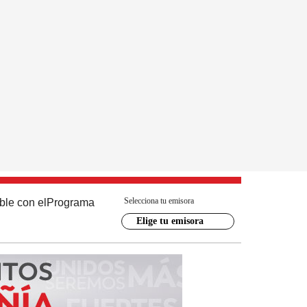
Selecciona tu emisora
ble con el
Programa
Elige tu emisora