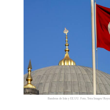
Banderas de Irán y EE.UU. Foto; Tetra Images/ Royce