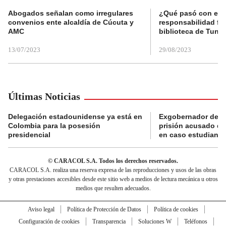
Abogados señalan como irregulares
¿Qué pasó con el 
convenios ente alcaldía de Cúcuta y
responsabilidad fis
AMC
biblioteca de Tunja
13/07/2023
29/08/2023
Últimas Noticias
Delegación estadounidense ya está en
Exgobernador de Gu
Colombia para la posesión
prisión acusado de
presidencial
en caso estudiante
© CARACOL S.A. Todos los derechos reservados.
CARACOL S.A. realiza una reserva expresa de las reproducciones y usos de las obras
y otras prestaciones accesibles desde este sitio web a medios de lectura mecánica u otros
medios que resulten adecuados.
Aviso legal
Política de Protección de Datos
Política de cookies
Configuración de cookies
Transparencia
Soluciones W
Teléfonos