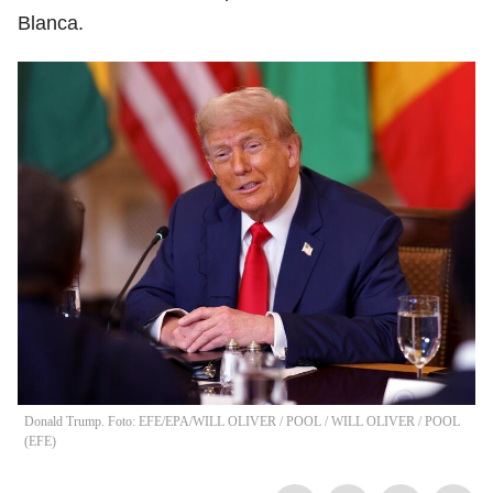
Blanca.
Donald Trump. Foto: EFE/EPA/WILL OLIVER / POOL
/
WILL OLIVER / POOL
(
EFE
)